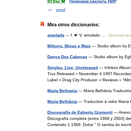
Игры ⚽
Поможем сделать НИР
amol
Mira otros diccionarios:
amolada
— f. ☛ V. amolado …
Diccionario de 
Miltons, Minas e Mais
— Studio album by 
Dança Das Cabeças
— Studio album by Eg
Singles, Live, Unreleased
— Infobox Album N
Trux Released = November 4 1997 Recorded
Label = Drag City Producer = Reviews = *A
Maria Bethania
— Maria Bethânia Traductio
Maria Bethânia
— Traduction à relire Mar
Discografía de Egberto Gismonti
— Anexo:D
Discografía completa (entre 1968 y 2003) del
Contenido 1 1968: Dulce “ O samba do escr