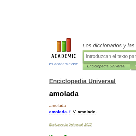
Los diccionarios y la
es-academic.com
Enciclopedia Universal
Enciclopedia Universal
amolada
amolada
amolada
.
f
.
V
.
amolado
.
Enciclopedia
Universal
.
2012
.