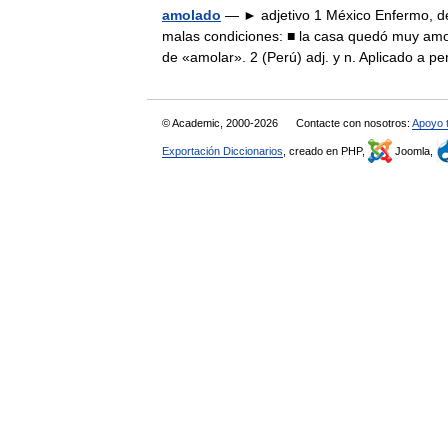
amolado
— ► adjetivo 1 México Enfermo, d
malas condiciones: ■ la casa quedó muy amola
de «amolar». 2 (Perú) adj. y n. Aplicado a
© Academic, 2000-2026
Contacte con nosotros:
Apoyo 
Exportación Diccionarios
, creado en PHP,
Joomla,