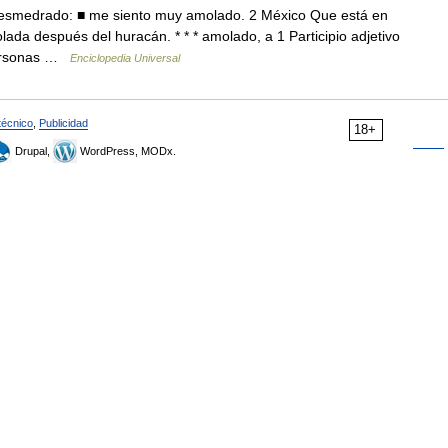
esmedrado: ■ me siento muy amolado. 2 México Que está en
da después del huracán. * * * amolado, a 1 Participio adjetivo
 personas …
Enciclopedia Universal
técnico
,
Publicidad
18+
Drupal,
WordPress, MODx.