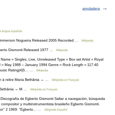
amoladera
la lengua española
Emmerson Nogueira Released 2005 Recorded …
Wikipedia
berto Gismonti Released 1977 …
Wikipedia
ame = Singles, Live, Unreleased Type = Box set Artist = Royal
 = May 1988 – January 1994 Genre = Rock Length = 117:40
llmusic Rating|4|5… …
Wikipedia
n à relire Maria Bethânia → …
Wikipédia en Français
ia Bethânia → M …
Wikipédia en Français
iscografía de Egberto Gismonti Saltar a navegación, búsqueda
 compositor y multiinstrumentista brasileño Egberto Gismonti.
itor” 2 1969: “Egberto… …
Wikipedia Español